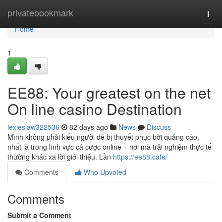
Home
privatebookmark
Togg
navi
Home
1
EE88: Your greatest on the net
On line casino Destination
lexiesjaw322536
82 days ago
News
Discuss
Mình không phải kiểu người dễ bị thuyết phục bởi quảng cáo,
nhất là trong lĩnh vực cá cược online – nơi mà trải nghiệm thực tế
thường khác xa lời giới thiệu. Lần
https://ee88.cafe/
Comments
Who Upvoted
Comments
Submit a Comment