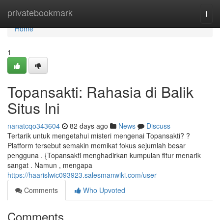
Home
privatebookmark
Togg
navi
Home
1
Topansakti: Rahasia di Balik
Situs Ini
nanatcqo343604
82 days ago
News
Discuss
Tertarik untuk mengetahui misteri mengenai Topansakti? ?
Platform tersebut semakin memikat fokus sejumlah besar
pengguna . {Topansakti menghadirkan kumpulan fitur menarik
sangat . Namun , mengapa
https://haarislwic093923.salesmanwiki.com/user
Comments
Who Upvoted
Comments