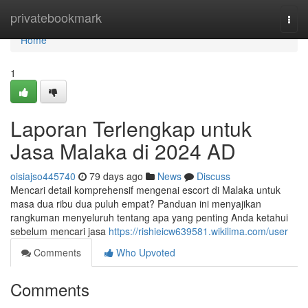
Home
privatebookmark
Togg
navi
Home
1
Laporan Terlengkap untuk
Jasa Malaka di 2024 AD
oisiajso445740
79 days ago
News
Discuss
Mencari detail komprehensif mengenai escort di Malaka untuk
masa dua ribu dua puluh empat? Panduan ini menyajikan
rangkuman menyeluruh tentang apa yang penting Anda ketahui
sebelum mencari jasa
https://rishieicw639581.wikilima.com/user
Comments
Who Upvoted
Comments