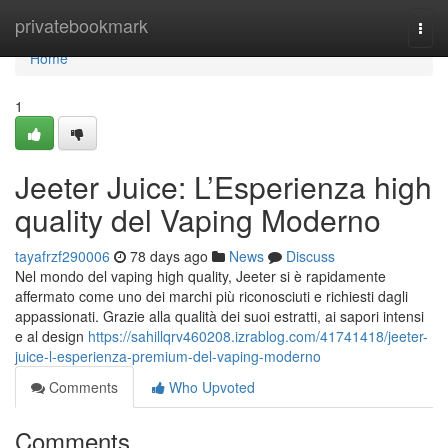
Home
privatebookmark
Togg
navi
Home
1
Jeeter Juice: L’Esperienza high
quality del Vaping Moderno
tayafrzf290006
78 days ago
News
Discuss
Nel mondo del vaping high quality, Jeeter si è rapidamente
affermato come uno dei marchi più riconosciuti e richiesti dagli
appassionati. Grazie alla qualità dei suoi estratti, ai sapori intensi
e al design
https://sahillqrv460208.izrablog.com/41741418/jeeter-
juice-l-esperienza-premium-del-vaping-moderno
Comments
Who Upvoted
Comments