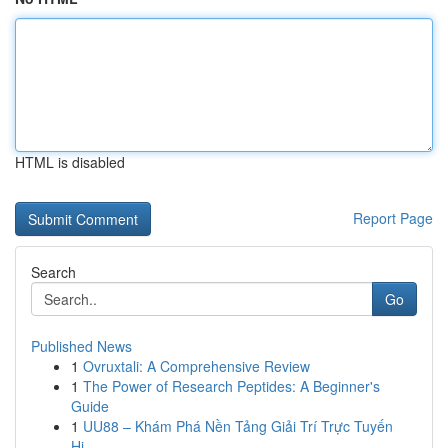
HTML is disabled
Report Page
Search
Go
Published News
1
Ovruxtali: A Comprehensive Review
1
The Power of Research Peptides: A Beginner's
Guide
1
UU88 – Khám Phá Nền Tảng Giải Trí Trực Tuyến
Hi...