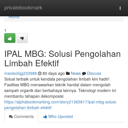
Home
privatebookmark
Togg
navi
Home
1
IPAL MBG: Solusi Pengolahan
Limbah Efektif
macieofqg233988
80 days ago
News
Discuss
Solusi terbaik untuk kendala pengolahan limbah kini hadir!
Fasilitas MBG menawarkan teknik handal dalam mengolah
sampah organik dan berbahaya lainnya. Teknologi modern ini
membantu tahapan dekomposisi
https://alphabookmarking.com/story21365817/ipal-mbg-solusi-
pengolahan-limbah-efektif
Comments
Who Upvoted