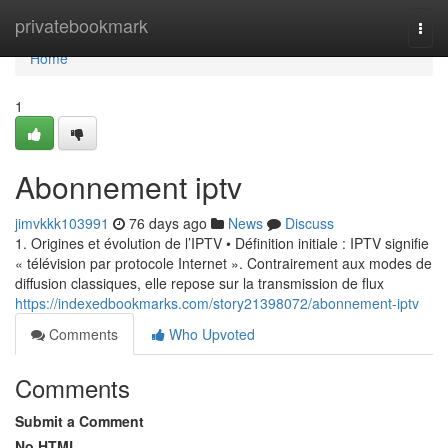
Home
privatebookmark
Togg
navi
Home
1
Abonnement iptv
jimvkkk103991
76 days ago
News
Discuss
1. Origines et évolution de l’IPTV • Définition initiale : IPTV signifie
« télévision par protocole Internet ». Contrairement aux modes de
diffusion classiques, elle repose sur la transmission de flux
https://indexedbookmarks.com/story21398072/abonnement-iptv
Comments
Who Upvoted
Comments
Submit a Comment
No HTML