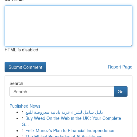
HTML is disabled
Report Page
Search
Go
Published News
1
دليل شامل لشراء عربة يابانية معروضة للبيع
1
Buy Weed On the Web in the UK : Your Complete
G...
1
Felix Munoz's Plan to Financial Independence
1
The Ethical Boundaries of AI Assistance