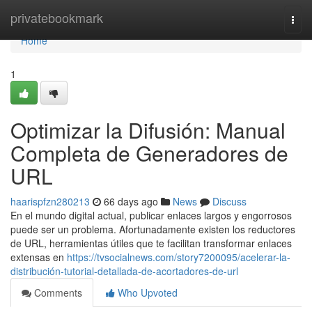
Home
privatebookmark
Togg
navi
Home
1
Optimizar la Difusión: Manual
Completa de Generadores de
URL
haarispfzn280213
66 days ago
News
Discuss
En el mundo digital actual, publicar enlaces largos y engorrosos
puede ser un problema. Afortunadamente existen los reductores
de URL, herramientas útiles que te facilitan transformar enlaces
extensas en
https://tvsocialnews.com/story7200095/acelerar-la-
distribución-tutorial-detallada-de-acortadores-de-url
Comments
Who Upvoted