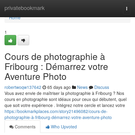
Home
privatebookmark
Togg
navi
Home
1
Cours de photographie à
Fribourg : Démarrez votre
Aventure Photo
robertwoqw137642
65 days ago
News
Discuss
Vous avez envie de maîtriser la photographie à Fribourg ? Nos
cours en photographie sont idéaux pour ceux qui débutent, quel
que soit votre expérience . Intégrez notre cercle et lancez votre
https://bookmarkplaces.com/story21496082/cours-de-
photographie-à-fribourg-démarrez-votre-aventure-photo
Comments
Who Upvoted