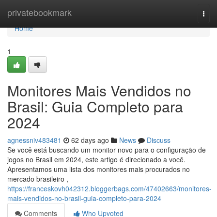
Home
privatebookmark
Togg
navi
Home
1
Monitores Mais Vendidos no
Brasil: Guia Completo para
2024
agnessniv483481
62 days ago
News
Discuss
Se você está buscando um monitor novo para o configuração de
jogos no Brasil em 2024, este artigo é direcionado a você.
Apresentamos uma lista dos monitores mais procurados no
mercado brasileiro ,
https://franceskovh042312.bloggerbags.com/47402663/monitores-
mais-vendidos-no-brasil-guia-completo-para-2024
Comments
Who Upvoted