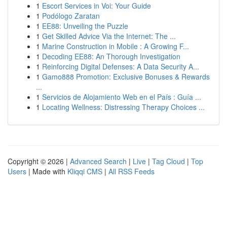
1
Escort Services in Voi: Your Guide
1
Podólogo Zaratan
1
EE88: Unveiling the Puzzle
1
Get Skilled Advice Via the Internet: The ...
1
Marine Construction in Mobile : A Growing F...
1
Decoding EE88: An Thorough Investigation
1
Reinforcing Digital Defenses: A Data Security A...
1
Gamo888 Promotion: Exclusive Bonuses & Rewards
...
1
Servicios de Alojamiento Web en el País : Guía ...
1
Locating Wellness: Distressing Therapy Choices ...
Copyright © 2026 |
Advanced Search
|
Live
|
Tag Cloud
|
Top
Users
| Made with
Kliqqi CMS
|
All RSS Feeds