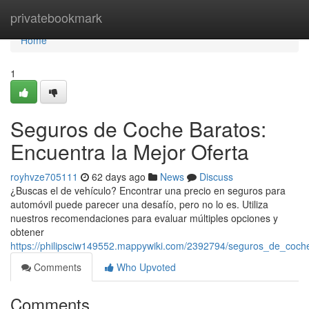
Home
privatebookmark
Home
1
Seguros de Coche Baratos:
Encuentra la Mejor Oferta
royhvze705111
62 days ago
News
Discuss
¿Buscas el de vehículo? Encontrar una precio en seguros para
automóvil puede parecer una desafío, pero no lo es. Utiliza
nuestros recomendaciones para evaluar múltiples opciones y
obtener
https://philipsciw149552.mappywiki.com/2392794/seguros_de_coch
Comments
Who Upvoted
Comments