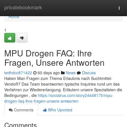
Home
privatebookmark
Togg
navi
Home
1
MPU Drogen FAQ: Ihre
Fragen, Unsere Antworten
tedhdcc871422
60 days ago
News
Discuss
Haben Man Fragen zum Thema Erlaubnis nach Suchtmittel-
Verstoß? Das Team beantworten typische Inquiries rund um das
Verfahren zur Wiedererlangung. Erläutern unsere Spezialisten die
Bedingungen , die
https://socialrus.com/story24448175/mpu-
drogen-faq-ihre-fragen-unsere-antworten
Comments
Who Upvoted
Comments