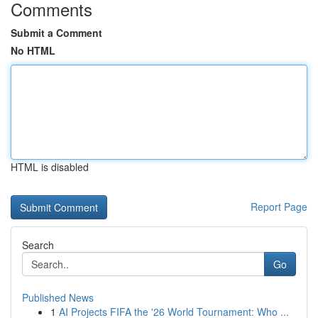
Comments
Submit a Comment
No HTML
HTML is disabled
Report Page
Search
Go
Published News
1
AI Projects FIFA the '26 World Tournament: Who ...