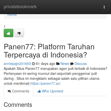
Home
privatebookmark
Togg
navi
Home
1
Panen77: Platform Taruhan
Terpercaya di Indonesia?
anniepqjn201693
61 days ago
News
Discuss
Apakah Situs Panen77 merupakan agen judi terbaik di Indonesia?
Pertanyaan ini sering muncul dari sejumlah penggemar judi
daring . Situs ini mengklaim sebagai salah satu pilihan utama
untuk menikmati
https://panen77.ac/
Comments
Who Upvoted
Comments