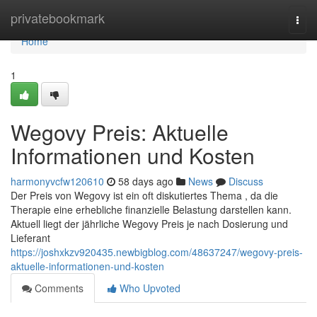
Home
privatebookmark
Togg
navi
Home
1
Wegovy Preis: Aktuelle
Informationen und Kosten
harmonyvcfw120610
58 days ago
News
Discuss
Der Preis von Wegovy ist ein oft diskutiertes Thema , da die
Therapie eine erhebliche finanzielle Belastung darstellen kann.
Aktuell liegt der jährliche Wegovy Preis je nach Dosierung und
Lieferant
https://joshxkzv920435.newbigblog.com/48637247/wegovy-preis-
aktuelle-informationen-und-kosten
Comments
Who Upvoted