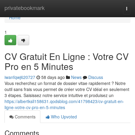
Home
privatebookmark
Togg
navi
Home
1
CV Gratuit En Ligne : Votre CV
Pro en 5 Minutes
iwanfqwj620727
58 days ago
News
Discuss
Vous recherchez un format de dossier vitae rapidement ? Notre
outil sans frais vous permet de créer votre CV idéal en seulement
3 étapes. Saisissez notre service intuitive et produisez un
https://albertksll158631.qodsblog.com/41798423/cv-gratuit-en-
ligne-votre-cv-pro-en-5-minutes
Comments
Who Upvoted
Comments