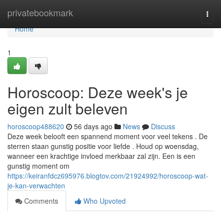
Home
privatebookmark
Togg
navi
Home
1
Horoscoop: Deze week's je
eigen zult beleven
horoscoop488620
56 days ago
News
Discuss
Deze week belooft een spannend moment voor veel tekens . De
sterren staan gunstig positie voor liefde . Houd op woensdag,
wanneer een krachtige invloed merkbaar zal zijn. Een is een
gunstig moment om
https://keiranfdcz695976.blogtov.com/21924992/horoscoop-wat-
je-kan-verwachten
Comments
Who Upvoted