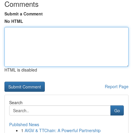
Comments
Submit a Comment
No HTML
HTML is disabled
Report Page
Search
Go
Published News
1
AIGV & TTChain: A Powerful Partnership