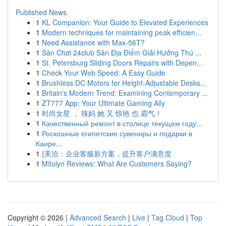
Published News
1
KL Companion: Your Guide to Elevated Experiences
1
Modern techniques for maintaining peak efficien...
1
Need Assistance with Max-56T?
1
Sân Chơi 24club Sân Địa Điểm Giải Hưởng Thú ...
1
St. Petersburg Sliding Doors Repairs with Depen...
1
Check Your Web Speed: A Easy Guide
1
Brushless DC Motors for Height-Adjustable Desks...
1
Britain's Modern Trend: Examining Contemporary ...
1
ZT777 App: Your Ultimate Gaming Ally
1
时尚女星 ， 辣妈 她 又 惊艳 也 霸气！
1
Качественный ремонт в столице текущем году...
1
Роскошные египетские сувениры и подарки в
Каире...
1
{美洽：企业客服新方案，提升客户满意度
1
Mitolyn Reviews: What Are Customers Saying?
Copyright © 2026 |
Advanced Search
|
Live
|
Tag Cloud
|
Top