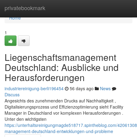
Home
privatebookmark
Home
1
Liegenschaftsmanagement
Deutschland: Ausblicke und
Herausforderungen
industriereinigung-berli196454
56 days ago
News
Discuss
Angesichts des zunehmenden Drucks auf Nachhaltigkeit ,
Digitalisierungsprozess und Effizienzoptimierung sieht Facility
Manager in Deutschland vor komplexen Herausforderungen .
Unter den wichtigsten
https://unterhaltsreinigungmagde518717.spintheblog.com/42061308/f
management-deutschland-entwicklungen-und-probleme