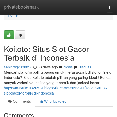
Home
privatebookmark
Togg
navi
Home
1
Koitoto: Situs Slot Gacor
Terbaik di Indonesia
sahilvwgc980856
56 days ago
News
Discuss
Mencari platform paling bagus untuk merasakan judi slot online di
Indonesia? Situs Koitoto adalah pilihan yang paling ideal ! Berkat
banyak variasi slot online yang menarik dan jackpot besar ,
https://mayalwtu326514.blogsvila.com/42092941/koitoto-situs-
slot-gacor-terbaik-di-indonesia
Comments
Who Upvoted
Comments