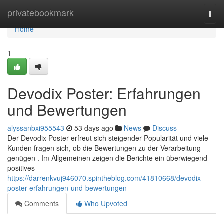
Home
privatebookmark
Togg
navi
Home
1
Devodix Poster: Erfahrungen
und Bewertungen
alyssanbxi955543
53 days ago
News
Discuss
Der Devodix Poster erfreut sich steigender Popularität und viele
Kunden fragen sich, ob die Bewertungen zu der Verarbeitung
genügen . Im Allgemeinen zeigen die Berichte ein überwiegend
positives
https://darrenkvuj946070.spintheblog.com/41810668/devodix-
poster-erfahrungen-und-bewertungen
Comments
Who Upvoted