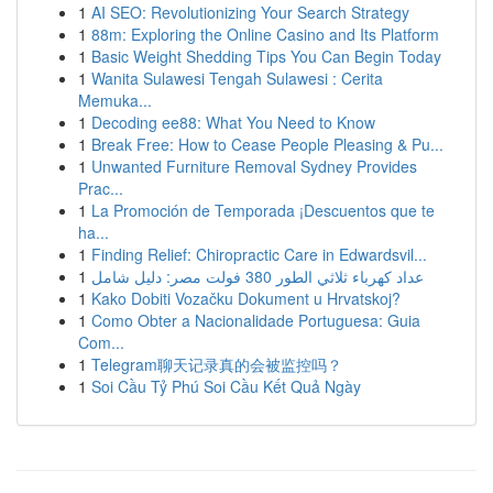
1
AI SEO: Revolutionizing Your Search Strategy
1
88m: Exploring the Online Casino and Its Platform
1
Basic Weight Shedding Tips You Can Begin Today
1
Wanita Sulawesi Tengah Sulawesi : Cerita
Memuka...
1
Decoding ee88: What You Need to Know
1
Break Free: How to Cease People Pleasing & Pu...
1
Unwanted Furniture Removal Sydney Provides
Prac...
1
La Promoción de Temporada ¡Descuentos que te
ha...
1
Finding Relief: Chiropractic Care in Edwardsvil...
1
عداد كهرباء ثلاثي الطور 380 فولت مصر: دليل شامل
1
Kako Dobiti Vozačku Dokument u Hrvatskoj?
1
Como Obter a Nacionalidade Portuguesa: Guia
Com...
1
Telegram聊天记录真的会被监控吗？
1
Soi Cầu Tỷ Phú Soi Cầu Kết Quả Ngày