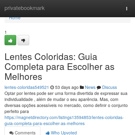
Home
privatebookmark
Togg
navi
Home
1
Lentes Coloridas: Guia
Completa para Escolher as
Melhores
lentes-coloridas549521
53 days ago
News
Discuss
Optar por lentes pode ser uma forma divertida de expressar sua
individualidade , além de mudar o seu aparência. Mas, com
diversas opções acessíveis no mercado, como definir o conjunto
perfeito para
https://magnetdirectory.com/listings13594853/lentes-coloridas-
guia-completa-para-escolher-as-melhores
Comments
Who Upvoted