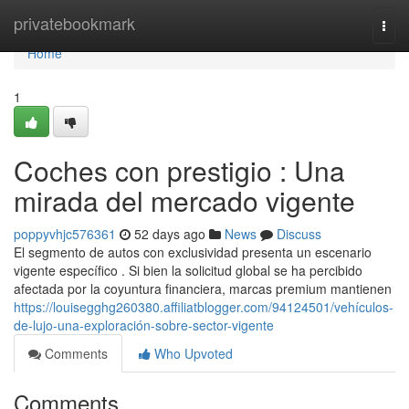
Home
privatebookmark
Togg
navi
Home
1
Coches con prestigio : Una
mirada del mercado vigente
poppyvhjc576361
52 days ago
News
Discuss
El segmento de autos con exclusividad presenta un escenario
vigente específico . Si bien la solicitud global se ha percibido
afectada por la coyuntura financiera, marcas premium mantienen
https://louisegghg260380.affiliatblogger.com/94124501/vehículos-
de-lujo-una-exploración-sobre-sector-vigente
Comments
Who Upvoted
Comments