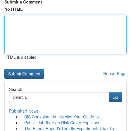
Submit a Comment
No HTML
HTML is disabled
Report Page
Search
Go
Published News
1
BIS Consultant in this city: Your Guide to ...
1
Public Liability High Risk Cover Explained
1
The Pundit Report'sTheirIts ExperimentsTrialsTe...