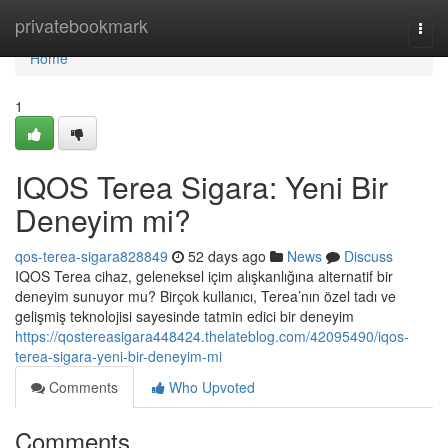
Home
privatebookmark
Togg
navi
Home
1
IQOS Terea Sigara: Yeni Bir
Deneyim mi?
qos-terea-sigara828849
52 days ago
News
Discuss
IQOS Terea cihaz, geleneksel içim alışkanlığına alternatif bir
deneyim sunuyor mu? Birçok kullanıcı, Terea’nın özel tadı ve
gelişmiş teknolojisi sayesinde tatmin edici bir deneyim
https://qostereasigara448424.thelateblog.com/42095490/iqos-
terea-sigara-yeni-bir-deneyim-mi
Comments
Who Upvoted
Comments