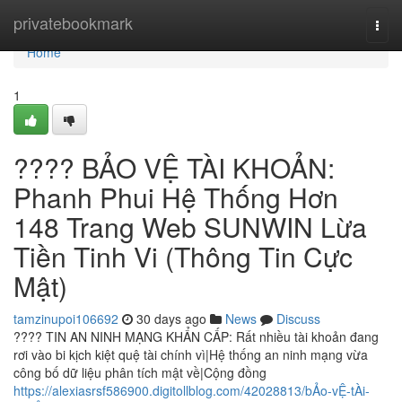
Home
privatebookmark
Togg
navi
Home
1
???? BẢO VỆ TÀI KHOẢN:
Phanh Phui Hệ Thống Hơn
148 Trang Web SUNWIN Lừa
Tiền Tinh Vi (Thông Tin Cực
Mật)
tamzinupoi106692
30 days ago
News
Discuss
???? TIN AN NINH MẠNG KHẨN CẤP: Rất nhiều tài khoản đang
rơi vào bi kịch kiệt quệ tài chính vì|Hệ thống an ninh mạng vừa
công bố dữ liệu phân tích mật về|Cộng đồng
https://alexiasrsf586900.digitollblog.com/42028813/bẢo-vỆ-tÀi-