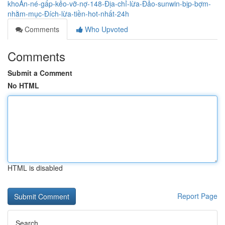
khoẢn-né-gấp-kẻo-vỡ-nợ-148-Địa-chỉ-lừa-Đảo-sunwin-bịp-bợm-
nhằm-mục-Đích-lừa-tiền-hot-nhất-24h
Comments
Who Upvoted
Comments
Submit a Comment
No HTML
HTML is disabled
Report Page
Search