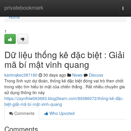
Home
privatebookmark
Togg
navi
Home
1
Dữ liệu thống kê đặc biệt : Giải
mã bí mật vinh quang
karimqkec387180
30 days ago
News
Discuss
Trong lĩnh vực dự đoán, thống kê đặc biệt đóng vai trò then chốt
trong việc tìm hiểu bí mật của chiến thắng . Rất nhiều chuyên gia
sử dụng thông tin này
https://zaynlhiw063683.blog2learn.com/89386072/thống-kê-đặc-
biệt-giải-mã-bí-mật-vinh-quang
Comments
Who Upvoted
Comments