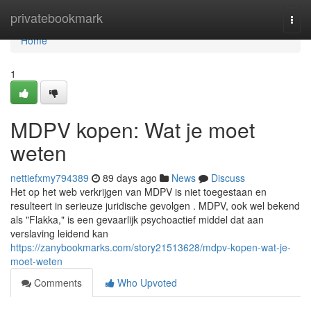
Home
privatebookmark
Togg
navi
Home
1
MDPV kopen: Wat je moet
weten
nettiefxmy794389
89 days ago
News
Discuss
Het op het web verkrijgen van MDPV is niet toegestaan en
resulteert in serieuze juridische gevolgen . MDPV, ook wel bekend
als "Flakka," is een gevaarlijk psychoactief middel dat aan
verslaving leidend kan
https://zanybookmarks.com/story21513628/mdpv-kopen-wat-je-
moet-weten
Comments
Who Upvoted