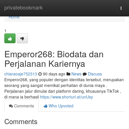
Home
privatebookmark
Togg
navi
Home
1
Emperor268: Biodata dan
Perjalanan Kariernya
chiaraoaje752313
90 days ago
News
Discuss
Emperor268, yang populer dengan identitas tersebut, merupakan
seorang yang sangat memikat perhatian di dunia maya .
Perjalanan jalur dimulai dari platform daring, khususnya TikTok ,
di mana ia berhasil
https://www.shorturl.at/unUsy
Comments
Who Upvoted
Comments