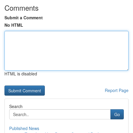
Comments
Submit a Comment
No HTML
HTML is disabled
Report Page
Search
Go
Published News