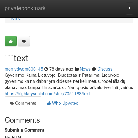
Home
privatebookmark
Togg
navi
Home
1
```text
montydwqm606145
78 days ago
News
Discuss
Gyvenimo Kaina Lietuvoje: Biudžetas ir Patarimai Lietuvoje
gyvenimo kaina dabar yra didesnė nei keli metus, todėl išlaidų
planavimas tampa itin svarbus . Namų ūkio privalo įvertinti įvairius
https://highkeysocial.com/story7051188/text
Comments
Who Upvoted
Comments
Submit a Comment
No HTML