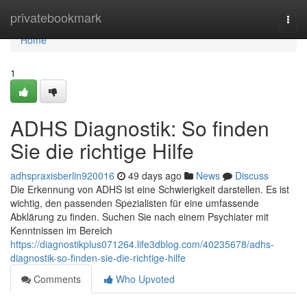
Home
privatebookmark
Togg
navi
Home
1
ADHS Diagnostik: So finden
Sie die richtige Hilfe
adhspraxisberlin920016
49 days ago
News
Discuss
Die Erkennung von ADHS ist eine Schwierigkeit darstellen. Es ist
wichtig, den passenden Spezialisten für eine umfassende
Abklärung zu finden. Suchen Sie nach einem Psychiater mit
Kenntnissen im Bereich
https://diagnostikplus071264.life3dblog.com/40235678/adhs-
diagnostik-so-finden-sie-die-richtige-hilfe
Comments
Who Upvoted