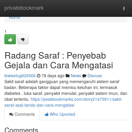
Home
privatebookmark
Togg
navi
Home
1
Radang Saraf : Penyebab
Gejala dan Cara Mengatasi
lewiselug826566
78 days ago
News
Discuss
Sakit saraf adalah gangguan yang memengaruhi sistem saraf
badan. Beberapa faktor dapat memicu keluhan ini, termasuk
diabetes , luka saraf, penyakit menular, penyakit sistem imun, dan
obat tertentu.
https://peakbookmarks.com/story21470911/sakit-
saraf-asal-tanda-dan-cara-mengatasi
Comments
Who Upvoted
Comments