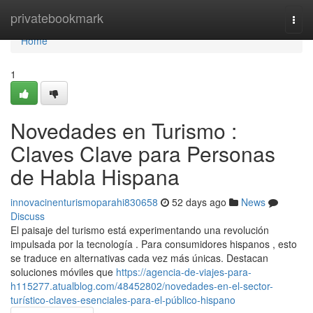
Home
privatebookmark
Togg
navi
Home
1
Novedades en Turismo :
Claves Clave para Personas
de Habla Hispana
innovacinenturismoparahi830658
52 days ago
News
Discuss
El paisaje del turismo está experimentando una revolución
impulsada por la tecnología . Para consumidores hispanos , esto
se traduce en alternativas cada vez más únicas. Destacan
soluciones móviles que
https://agencia-de-viajes-para-
h115277.atualblog.com/48452802/novedades-en-el-sector-
turístico-claves-esenciales-para-el-público-hispano